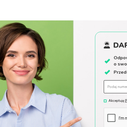
DAR
Odpo
o swo
Prze
Akceptuję
P