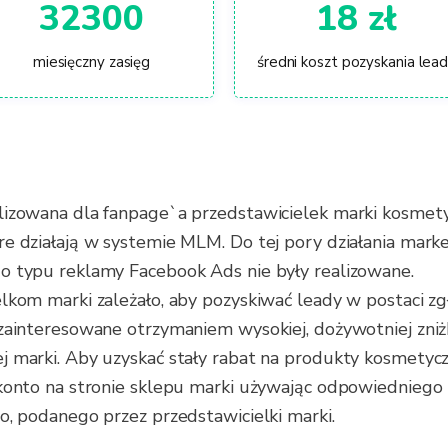
32300
18 zł
miesięczny zasięg
średni koszt pozyskania lea
lizowana dla fanpage`a przedstawicielek marki kosmety
e działają w systemie MLM. Do tej pory działania mark
o typu reklamy Facebook Ads nie były realizowane.
lkom marki zależało, aby pozyskiwać leady w postaci zg
zainteresowane otrzymaniem wysokiej, dożywotniej zniż
 marki. Aby uzyskać stały rabat na produkty kosmetyc
konto na stronie sklepu marki używając odpowiedniego 
o, podanego przez przedstawicielki marki.