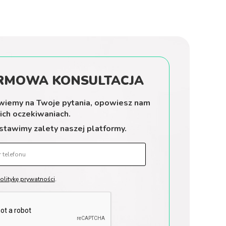
MOWA KONSULTACJA
wiemy
na Twoje
pytania, opowiesz nam
ich oczekiwaniach.
dstawimy
zalety
naszej
platformy.
olitykę prywatności
.