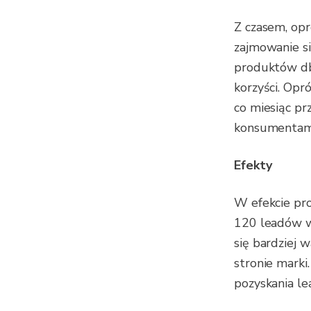
Z czasem, opr
zajmowanie s
produktów dba
korzyści. Opr
co miesiąc pr
konsumentam
Efekty
W efekcie pr
120 leadów w
się bardziej w
stronie marki
pozyskania le