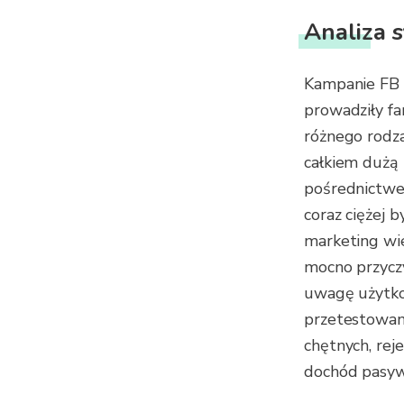
Analiza 
Kampanie FB A
prowadziły fa
różnego rodz
całkiem dużą 
pośrednictwem
coraz ciężej 
marketing wi
mocno przyczy
uwagę użytkow
przetestowan
chętnych, rej
dochód pasyw