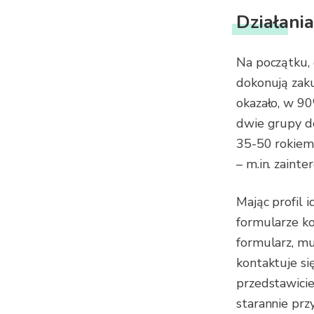
Działania
Na początku, 
dokonują zaku
okazało, w 9
dwie grupy d
35-50 rokiem 
– m.in. zaint
Mając profil 
formularze k
formularz, mu
kontaktuje si
przedstawicie
starannie prz