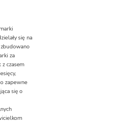
 marki
ielały się na
b zbudowano
rki za
k z czasem
esięcy,
ego zapewne
jąca się o
lnych
wicielkom