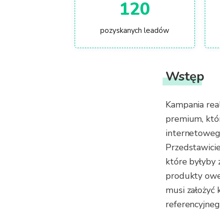
120
pozyskanych leadów
Wstęp
Kampania rea
premium, któr
internetoweg
Przedstawicie
które byłyby 
produkty owej
musi założyć 
referencyjneg