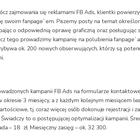
ócz zajmowania się reklamami FB Ads, klientki powierz
ię swoim fanpage`em. Piszemy posty na temat określo
jąc o odpowiednią oprawę graficzną oraz posługując s
ócz tego prowadzimy kampanię na polubienia fanpage`a
zybywa ok. 200 nowych obserwujących, którzy są poten
i.
owadzonych kampanii FB Ads na formularze kontaktowe
 okresie 3 miesięcy, a z każdym kolejnym miesiącem le
artościowe, tj. coraz więcej osób dokonuje rejestracji i 
. Świadczy to o postępującej optymalizacji kampanii. Śre
ada – 18 zł. Miesięczny zasięg – ok. 32 300.