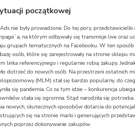
sytuacji początkowej
ds nie były prowadzone. Do tej pory, przedstawicielki
npage`a, na którym odbywały się transmisje live oraz udz
aju grupach tematycznych na Facebooku. W ten sposó
bazę osób, które się zarejestrowały na stronie sklepu ma
 linka referencyjnego i regularnie robią zakupy. Jedna
było dotrzeć do nowych osób. Na przestrzeni ostatnich mi
elopoziomowy (MLM) stał się bardzo popularny, do cz
niła się pandemia. Co za tym idzie – konkurencja ubiega
ników stała się ogromna. Stąd narodziła się potrzeba
ia nowych, skutecznych sposobów dotarcia do potencja
estrujących się na stronie marki i generujących przedsta
nych poprzez dokonywanie zakupów.