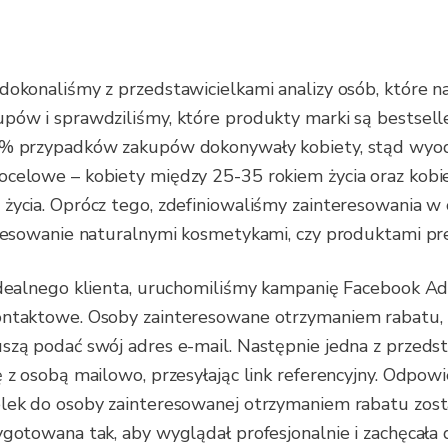
dokonaliśmy z przedstawicielkami analizy osób, które na
pów i sprawdziliśmy, które produkty marki są bestselle
0% przypadków zakupów dokonywały kobiety, stąd wyo
ocelowe – kobiety między 25-35 rokiem życia oraz kob
życia. Oprócz tego, zdefiniowaliśmy zainteresowania w
eresowanie naturalnymi kosmetykami, czy produktami p
idealnego klienta, uruchomiliśmy kampanię Facebook Ad
ontaktowe. Osoby zainteresowane otrzymaniem rabatu, 
szą podać swój adres e-mail. Następnie jedna z przedst
ę z osobą mailowo, przesyłając link referencyjny. Odpo
lek do osoby zainteresowanej otrzymaniem rabatu zost
ygotowana tak, aby wyglądał profesjonalnie i zachęcała do