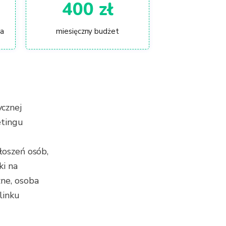
400 zł
da
miesięczny budżet
cznej
etingu
łoszeń osób,
ki na
zne, osoba
linku