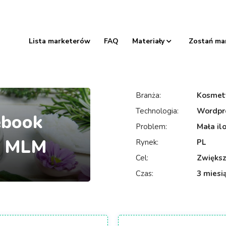
Lista marketerów
FAQ
Materiały
Zostań ma
Branża:
Kosmet
Technologia:
Wordpr
ebook
Problem:
Mała ilo
i MLM
Rynek:
PL
Cel:
Zwiększe
Czas:
3 miesi