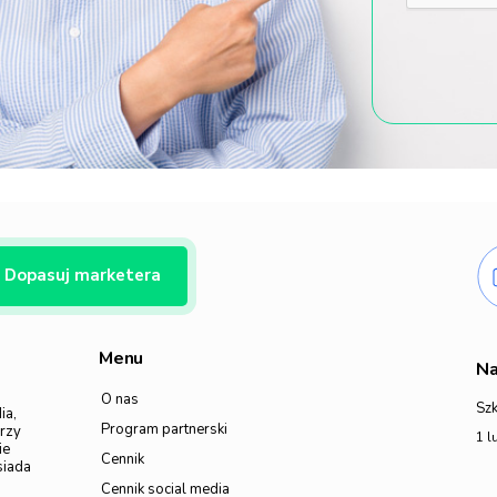
Dopasuj marketera
Menu
Na
O nas
Szk
ia,
Program partnerski
erzy
1 l
ie
Cennik
siada
Cennik social media