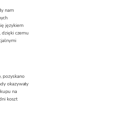
yły nam
nych
ię językiem
, dzięki czemu
cjalnymi
, pozyskano
ady okazywały
zakupu na
dni koszt