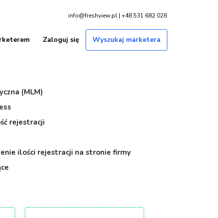
info@freshview.pl | +48 531 682 028
rketerem
Zaloguj się
Wyszukaj marketera
yczna (MLM)
ess
ść rejestracji
nie ilości rejestracji na stronie firmy
ące