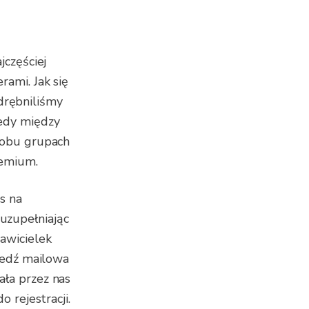
jczęściej
rami. Jak się
drębniliśmy
iedy między
 obu grupach
remium.
s na
uzupełniając
awicielek
wiedź mailowa
ała przez nas
 rejestracji.