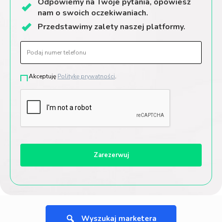
Odpowiemy
na Twoje
pytania, opowiesz
nam
o swoich oczekiwaniach.
Przedstawimy
zalety
naszej
platformy.
Akceptuję
Politykę prywatności
.
Wyszukaj marketera