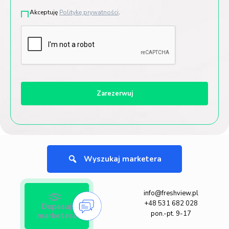
Akceptuję
Politykę prywatności
.
Wyszukaj marketera
info@freshview.pl
+48 531 682 028
Dopasuj
pon.-pt. 9-17
marketera